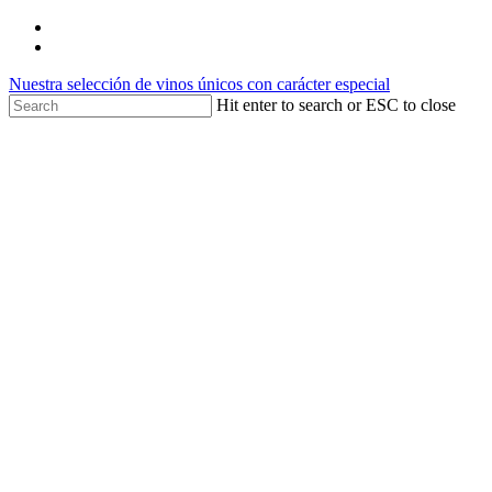
Skip
youtube
to
instagram
main
Nuestra selección de vinos únicos con carácter especial
content
Hit enter to search or ESC to close
Close
Search