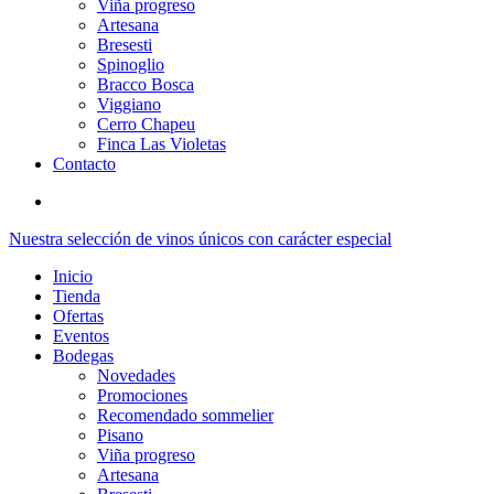
Viña progreso
Artesana
Bresesti
Spinoglio
Bracco Bosca
Viggiano
Cerro Chapeu
Finca Las Violetas
Contacto
account
Nuestra selección de vinos únicos con carácter especial
Inicio
Tienda
Ofertas
Eventos
Bodegas
Novedades
Promociones
Recomendado sommelier
Pisano
Viña progreso
Artesana