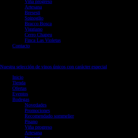
Viña progreso
Artesana
Bresesti
Spinoglio
Bracco Bosca
Viggiano
Cerro Chapeu
Finca Las Violetas
Contacto
account
Nuestra selección de vinos únicos con carácter especial
Inicio
Tienda
Ofertas
Eventos
Bodegas
Novedades
Promociones
Recomendado sommelier
Pisano
Viña progreso
Artesana