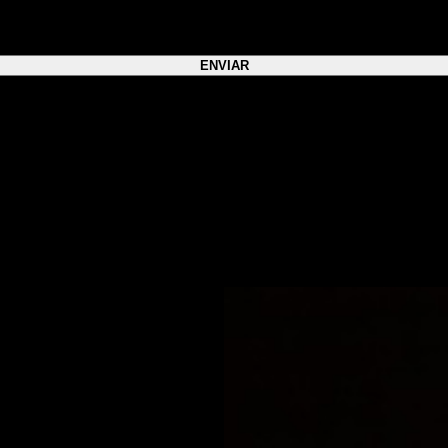
Datos de contacto
Email:
info@balbuenawines.uy
Instagram: @balbuenawines
Local: Jackson 1253, Montevideo,
de 11 a 21 hs